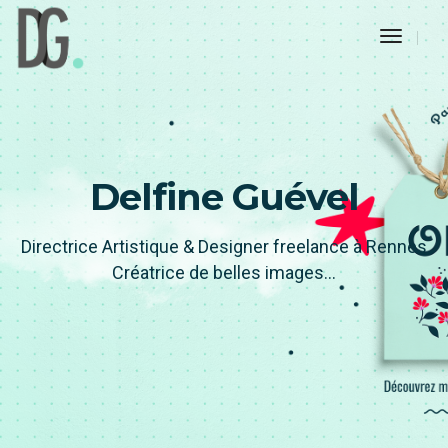
Toggle
Naviga
Delfine Guével
Directrice Artistique & Designer freelance à Rennes
Créatrice de belles images...